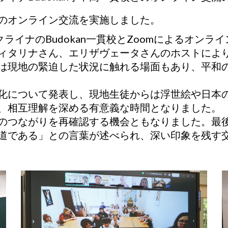
とのオンライン交流を実施しました。
ライナのBudokan一貫校とZoomによるオン
ィタリナさん、エリザヴェータさんのホストによ
は現地の緊迫した状況に触れる場面もあり、平和
化について発表し、現地生徒からは浮世絵や日本
、相互理解を深める有意義な時間となりました。
のつながりを再確認する機会ともなりました。最
道である」との言葉が述べられ、深い印象を残す